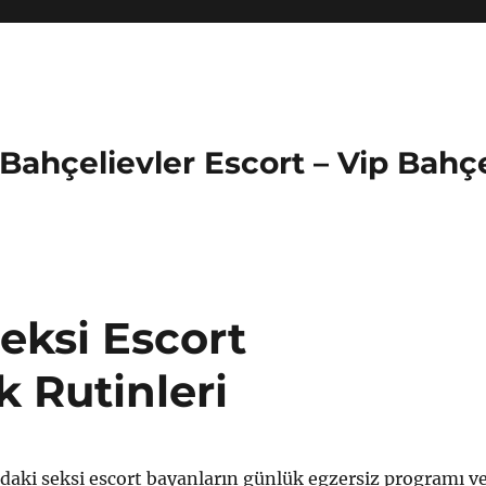
 Bahçelievler Escort – Vip Bahç
ksi Escort
 Rutinleri
aki seksi escort bayanların günlük egzersiz programı v