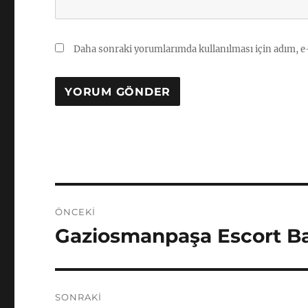
Daha sonraki yorumlarımda kullanılması için adım, e-
Yazı
ÖNCEKI
gezinmesi
Gaziosmanpaşa Escort Bay
Önceki
yazı:
SONRAKI