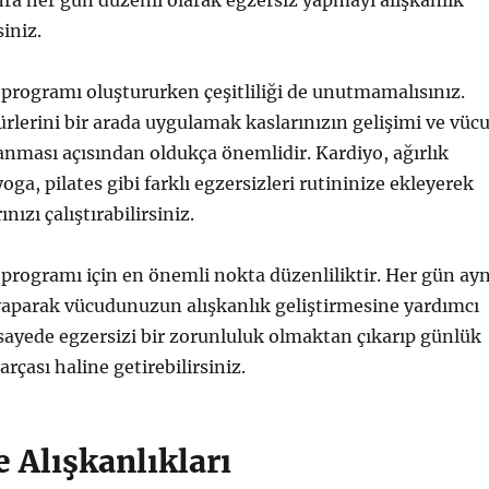
nra her gün düzenli olarak egzersiz yapmayı alışkanlık
iniz.
programı oluştururken çeşitliliği de unutmamalısınız.
türlerini bir arada uygulamak kaslarınızın gelişimi ve vüc
nması açısından oldukça önemlidir. Kardiyo, ağırlık
ga, pilates gibi farklı egzersizleri rutininize ekleyerek
nızı çalıştırabilirsiniz.
programı için en önemli nokta düzenliliktir. Her gün ayn
yaparak vücudunuzun alışkanlık geliştirmesine yardımcı
u sayede egzersizi bir zorunluluk olmaktan çıkarıp günlük
arçası haline getirebilirsiniz.
 Alışkanlıkları