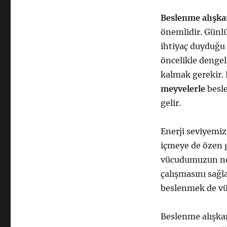
Beslenme alışka
önemlidir. Günl
ihtiyaç duyduğu 
öncelikle denge
kalmak gerekir.
meyvelerle
besle
gelir.
Enerji seviyemiz
içmeye de özen 
vücudumuzun ne
çalışmasını sağla
beslenmek de vü
Beslenme alışkan