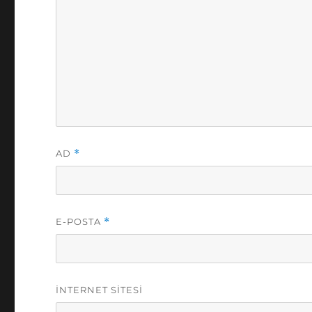
AD
*
E-POSTA
*
İNTERNET SITESI