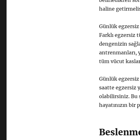
belirledikten so
haline getirmelis
Günlük egzersiz 
Farklı egzersiz 
dengenizin sağla
antrenmanları, yo
tüm vücut kasları
Günlük egzersiz 
saatte egzersiz 
olabilirsiniz. B
hayatınızın bir p
Beslenme