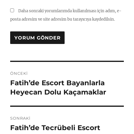
Daha sonraki yorumlarımda kullanılması için adım, e-
posta adresim ve site adresim bu tarayıcıya kaydedilsin.
Yazı
ÖNCEKI
gezinmesi
Fatih’de Escort Bayanlarla
Önceki
yazı:
Heyecan Dolu Kaçamaklar
SONRAKI
Fatih’de Tecrübeli Escort
Sonraki