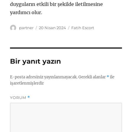
duyguların etkili bir şekilde iletilmesine
yardımcı olur.
Yazar
Yayın
Kategoriler
partner
20 Nisan 2024
Fatih Escort
tarihi
Bir yanıt yazın
E-posta adresiniz yayınlanmayacak.
Gerekli alanlar
*
ile
işaretlenmişlerdir
YORUM
*