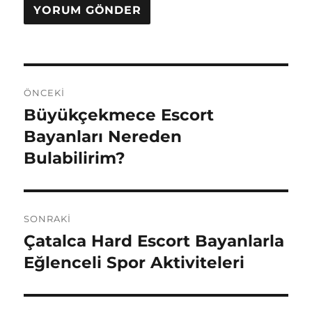
Yazı
ÖNCEKI
gezinmesi
Büyükçekmece Escort
Önceki
yazı:
Bayanları Nereden
Bulabilirim?
SONRAKI
Çatalca Hard Escort Bayanlarla
Sonraki
yazı:
Eğlenceli Spor Aktiviteleri