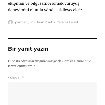
ekipman ve bilgi sahibi olmak yürüyüş
deneyimini olumlu yönde etkileyecektir.
Yazar
Yayın
Kategoriler
partner
20 Nisan 2024
Çatalca Escort
tarihi
Bir yanıt yazın
E-posta adresiniz yayınlanmayacak.
Gerekli alanlar
*
ile
işaretlenmişlerdir
YORUM
*