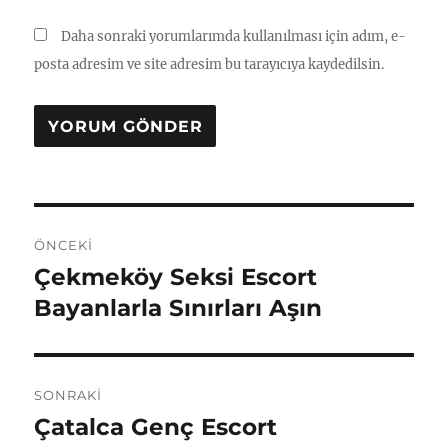
Daha sonraki yorumlarımda kullanılması için adım, e-
posta adresim ve site adresim bu tarayıcıya kaydedilsin.
Yazı
ÖNCEKI
gezinmesi
Çekmeköy Seksi Escort
Önceki
yazı:
Bayanlarla Sınırları Aşın
SONRAKI
Çatalca Genç Escort
Sonraki