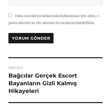
Daha sonraki yorumlarımda kullanılması için adım, e-
posta adresim ve site adresim bu tarayıcıya kaydedilsin.
Yazı
ÖNCEKI
gezinmesi
Bağcılar Gerçek Escort
Önceki
yazı:
Bayanların Gizli Kalmış
Hikayeleri