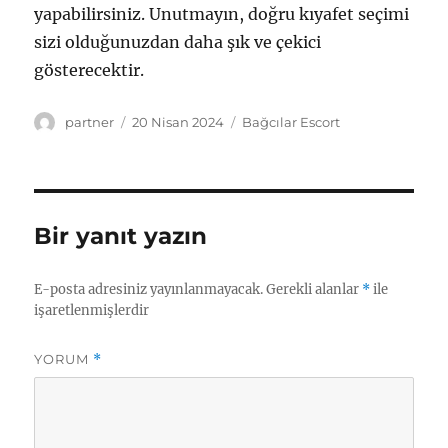
yapabilirsiniz. Unutmayın, doğru kıyafet seçimi
sizi olduğunuzdan daha şık ve çekici
gösterecektir.
Yazar
Yayın
Kategoriler
partner
20 Nisan 2024
Bağcılar Escort
tarihi
Bir yanıt yazın
E-posta adresiniz yayınlanmayacak.
Gerekli alanlar
*
ile
işaretlenmişlerdir
YORUM
*